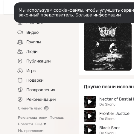
Мы используем cookie-файлы, чтобы улучшить сервис
законный представитель.
Больше информации
Левая
Главная
колонка
Видео
Группы
Люди
Публикации
Игры
Подарки
Другие песни исполн
Поздравления
Nectar of Bestial
Рекомендации
Do Skonu
Сменить язык
Frontier Justice
Рекламодателям
Помощь
Do Skonu
Новости
Ещё
Black Soot
Мы применяем
Do Skonu