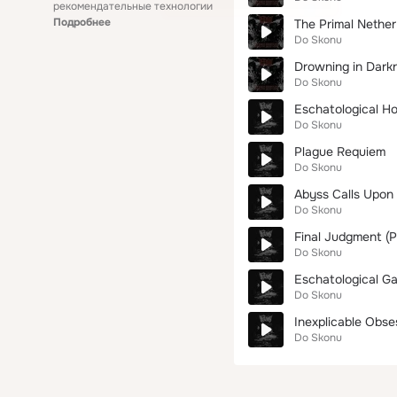
рекомендательные технологии
Подробнее
The Primal Nether
Do Skonu
Drowning in Dark
Do Skonu
Eschatological H
Do Skonu
Plague Requiem
Do Skonu
Abyss Calls Upon 
Do Skonu
Final Judgment (P
Do Skonu
Eschatological G
Do Skonu
Inexplicable Obse
Do Skonu