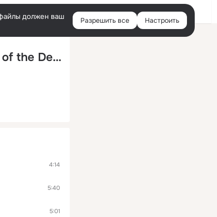
Войти
e-файлы должен ваш
Разрешить все
Настроить
Правая
колонка
... And Darkness Was over the Surface of the Deep
4:14
5:40
5:01