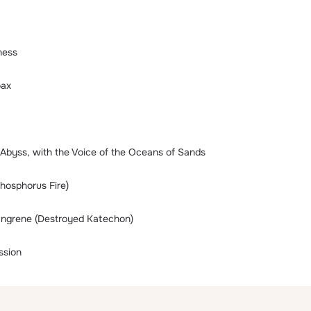
ness
oax
Abyss, with the Voice of the Oceans of Sands
hosphorus Fire)
angrene (Destroyed Katechon)
ssion