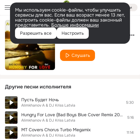
Войти
Мы используем cookie-файлы, чтобы улучшить
сервисы для вас. Если ваш возраст менее 13 лет,
настроить cookie-файлы должен ваш законный
представитель.
Больше информации
Angie's Heart (Modern Talking Cover Remix 2017)
Разрешить все
Настроить
Alimkhanov A & DJ Kriss Latvia
Слушать
Другие песни исполнителя
Пусть Будет Ночь
5:30
Alimkhanov A & DJ Kriss Latvia
Hungry For Love (Bad Boys Blue Cover Remix 2018)
5:16
Alimkhanov A & DJ Kriss Latvia
MT Covers Chorus Turbo Megamix
11:14
Alimkhanov A & DJ Kriss Latvia