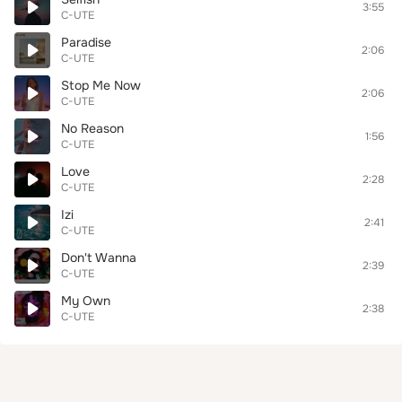
3:55
C-UTE
Paradise
2:06
C-UTE
Stop Me Now
2:06
C-UTE
No Reason
1:56
C-UTE
Love
2:28
C-UTE
Izi
2:41
C-UTE
Don't Wanna
2:39
C-UTE
My Own
2:38
C-UTE