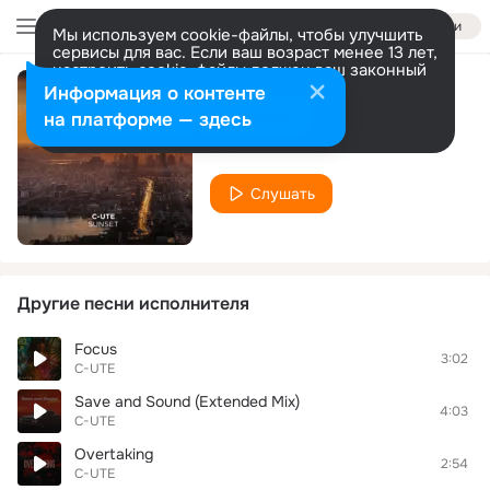
Войти
Мы используем cookie-файлы, чтобы улучшить
сервисы для вас. Если ваш возраст менее 13 лет,
настроить cookie-файлы должен ваш законный
представитель.
Больше информации
Информация о контенте
Sunset
Разрешить все
Настроить
на платформе — здесь
C-UTE
Слушать
Другие песни исполнителя
Focus
3:02
C-UTE
Save and Sound (Extended Mix)
4:03
C-UTE
Overtaking
2:54
C-UTE