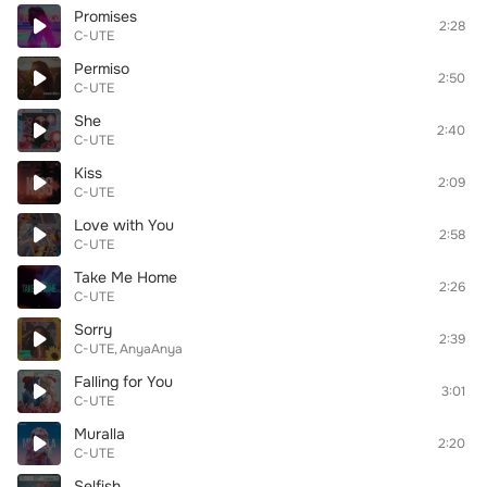
Promises
2:28
C-UTE
Permiso
2:50
C-UTE
She
2:40
C-UTE
Kiss
2:09
C-UTE
Love with You
2:58
C-UTE
Take Me Home
2:26
C-UTE
Sorry
2:39
C-UTE
AnyaAnya
Falling for You
3:01
C-UTE
Muralla
2:20
C-UTE
Selfish