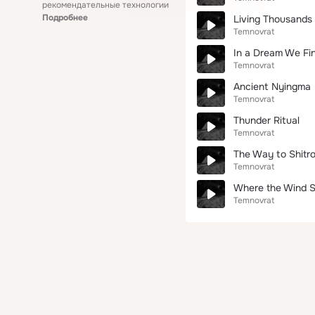
рекомендательные технологии
Подробнее
Living Thousands 
Temnovrat
In a Dream We Fi
Temnovrat
Ancient Nyingma
Temnovrat
Thunder Ritual
Temnovrat
The Way to Shitr
Temnovrat
Where the Wind S
Temnovrat