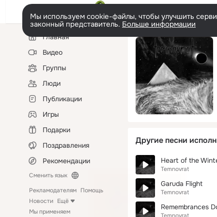
Мы используем cookie-файлы, чтобы улучшить сервис
законный представитель.
Больше информации
Левая
Главная
колонка
Видео
Группы
Люди
Публикации
Игры
Подарки
Другие песни исполн
Поздравления
Heart of the Wint
Рекомендации
Temnovrat
Сменить язык
Garuda Flight
Рекламодателям
Помощь
Temnovrat
Новости
Ещё
Remembrances Do
Мы применяем
Temnovrat