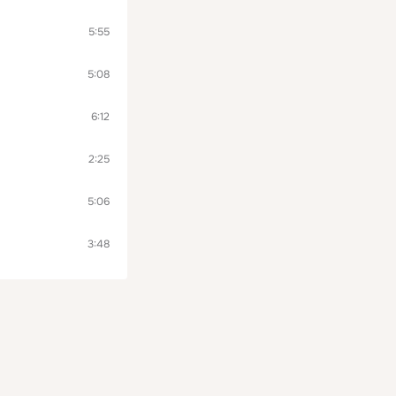
5:55
5:08
6:12
2:25
5:06
3:48