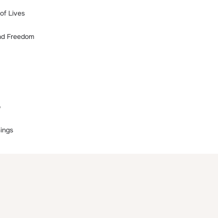
of Lives
nd Freedom
o
ings