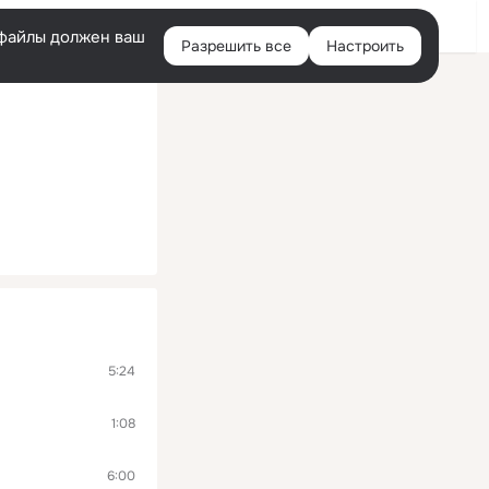
Войти
e-файлы должен ваш
Разрешить все
Настроить
Правая
колонка
5:24
1:08
6:00