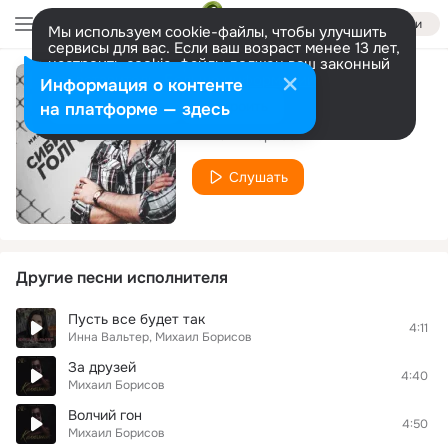
Войти
Мы используем cookie-файлы, чтобы улучшить
сервисы для вас. Если ваш возраст менее 13 лет,
настроить cookie-файлы должен ваш законный
представитель.
Больше информации
Информация о контенте
Жизнь вне закона
Разрешить все
Настроить
на платформе — здесь
Михаил Борисов
Слушать
Другие песни исполнителя
Пусть все будет так
4:11
Инна Вальтер, Михаил Борисов
За друзей
4:40
Михаил Борисов
Волчий гон
4:50
Михаил Борисов