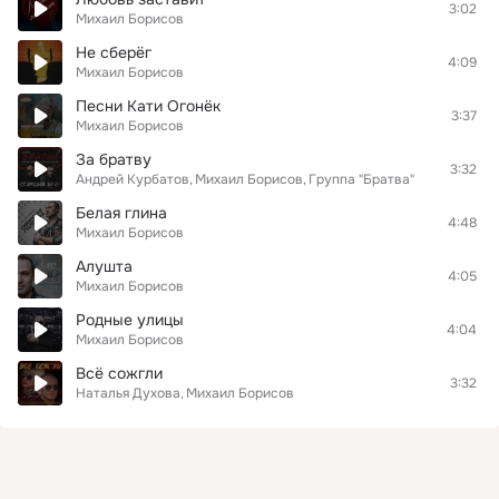
3:02
Михаил Борисов
Не сберёг
4:09
Михаил Борисов
Песни Кати Огонёк
3:37
Михаил Борисов
За братву
3:32
Андрей Курбатов
Михаил Борисов
Группа "Братва"
Белая глина
4:48
Михаил Борисов
Алушта
4:05
Михаил Борисов
Родные улицы
4:04
Михаил Борисов
Всё сожгли
3:32
Наталья Духова
Михаил Борисов