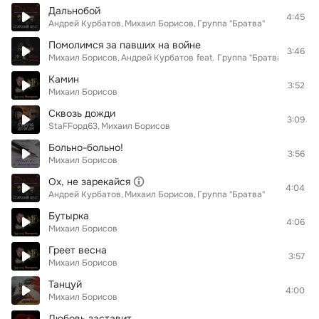
Дальнобой
4:45
Андрей Курбатов
Михаил Борисов
Группа "Братва"
Помолимся за павших на войне
3:46
Михаил Борисов
Андрей Курбатов
feat.
Группа "Братва"
Камин
3:52
Михаил Борисов
Сквозь дожди
3:09
StaFFорд63
Михаил Борисов
Больно-больно!
3:56
Михаил Борисов
Ох, не зарекайся
4:04
Андрей Курбатов
Михаил Борисов
Группа "Братва"
Бутырка
4:06
Михаил Борисов
Греет весна
3:57
Михаил Борисов
Танцуй
4:00
Михаил Борисов
Любовь заставит