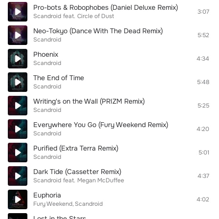
Pro-bots & Robophobes (Daniel Deluxe Remix)
3:07
Scandroid
feat.
Circle of Dust
Neo-Tokyo (Dance With The Dead Remix)
5:52
Scandroid
Phoenix
4:34
Scandroid
The End of Time
5:48
Scandroid
Writing's on the Wall (PRIZM Remix)
5:25
Scandroid
Everywhere You Go (Fury Weekend Remix)
4:20
Scandroid
Purified (Extra Terra Remix)
5:01
Scandroid
Dark Tide (Cassetter Remix)
4:37
Scandroid
feat.
Megan McDuffee
Euphoria
4:02
Fury Weekend
Scandroid
Lost in the Stars