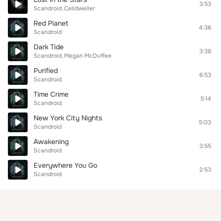
3:53
Scandroid
Celldweller
Red Planet
4:36
Scandroid
Dark Tide
3:38
Scandroid
Megan McDuffee
Purified
6:53
Scandroid
Time Crime
5:14
Scandroid
New York City Nights
5:03
Scandroid
Awakening
3:55
Scandroid
Everywhere You Go
2:53
Scandroid