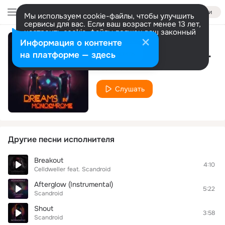
Войти
Мы используем cookie-файлы, чтобы улучшить
сервисы для вас. Если ваш возраст менее 13 лет,
настроить cookie-файлы должен ваш законный
представитель.
Больше информации
Информация о контенте
Rendezvous (VHS Dreams Remix)
Разрешить все
Настроить
на платформе — здесь
Scandroid
Слушать
Другие песни исполнителя
Breakout
4:10
Celldweller
feat.
Scandroid
Afterglow (Instrumental)
5:22
Scandroid
Shout
3:58
Scandroid