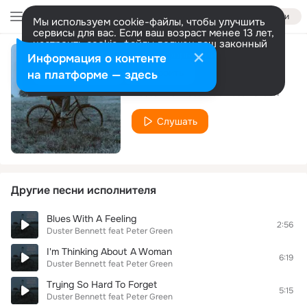
Войти
Мы используем cookie-файлы, чтобы улучшить
сервисы для вас. Если ваш возраст менее 13 лет,
настроить cookie-файлы должен ваш законный
представитель.
Больше информации
Информация о контенте
I Wonder, I Wonder
Разрешить все
Настроить
на платформе — здесь
Duster Bennett feat Peter Green
Слушать
Другие песни исполнителя
Blues With A Feeling
2:56
Duster Bennett feat Peter Green
I'm Thinking About A Woman
6:19
Duster Bennett feat Peter Green
Trying So Hard To Forget
5:15
Duster Bennett feat Peter Green