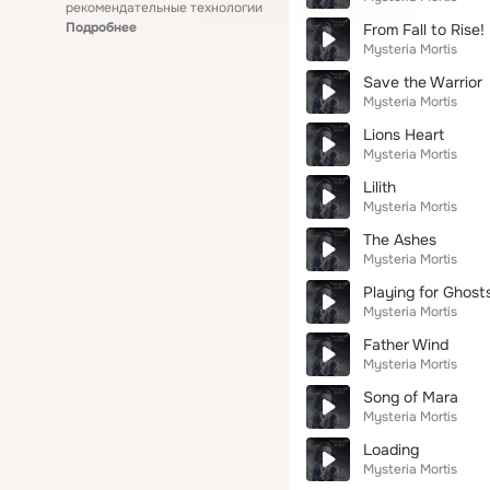
рекомендательные технологии
Подробнее
From Fall to Rise!
Mysteria Mortis
Save the Warrior
Mysteria Mortis
Lions Heart
Mysteria Mortis
Lilith
Mysteria Mortis
The Ashes
Mysteria Mortis
Playing for Ghost
Mysteria Mortis
Father Wind
Mysteria Mortis
Song of Mara
Mysteria Mortis
Loading
Mysteria Mortis