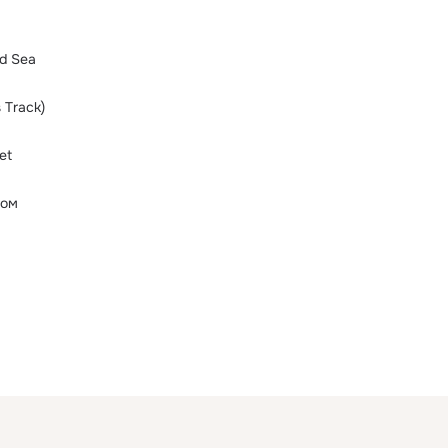
d Sea
 Track)
et
гом