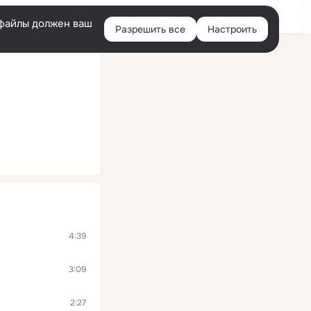
Войти
e-файлы должен ваш
Разрешить все
Настроить
Правая
колонка
4:39
3:09
2:27