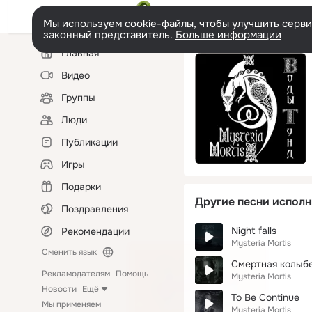
Мы используем cookie-файлы, чтобы улучшить сервис
законный представитель.
Больше информации
Левая
Главная
колонка
Видео
Группы
Люди
Публикации
Игры
Подарки
Другие песни исполн
Поздравления
Night falls
Рекомендации
Mysteria Mortis
Сменить язык
Смертная колыб
Рекламодателям
Помощь
Mysteria Mortis
Новости
Ещё
To Be Continue
Мы применяем
Mysteria Mortis