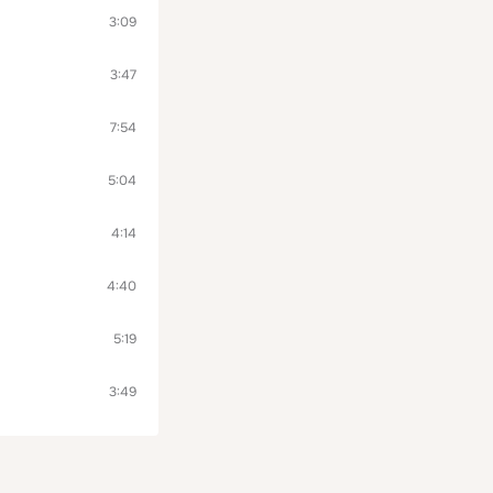
3:09
3:47
7:54
5:04
4:14
4:40
5:19
3:49