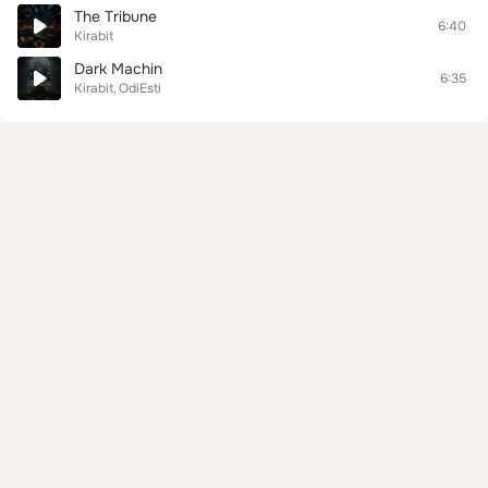
The Tribune
6:40
Kirabit
Dark Machin
6:35
Kirabit
OdiEsti