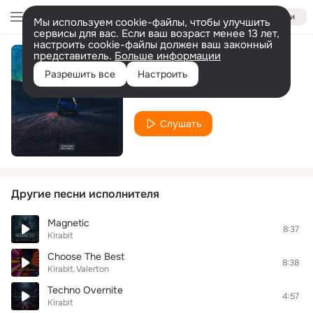
Войти
Мы используем cookie-файлы, чтобы улучшить
сервисы для вас. Если ваш возраст менее 13 лет,
настроить cookie-файлы должен ваш законный
представитель.
Больше информации
My Drive
Разрешить все
Настроить
Kirabit
Слушать
Другие песни исполнителя
Magnetic
8:37
Kirabit
Choose The Best
8:38
Kirabit
Valerton
Techno Overnite
4:57
Kirabit