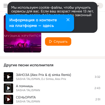
Войти
Мы используем cookie-файлы, чтобы улучшить
сервисы для вас. Если ваш возраст менее 13 лет,
настроить cookie-файлы должен ваш законный
представитель.
Больше информации
Информация о контенте
Музыка крутится
Разрешить все
Настроить
на платформе — здесь
SASHA TALISMAN
Слушать
Другие песни исполнителя
ЗАНОЗА (Alex Prix & dj simka Remix)
3:32
SASHA TALISMAN
DJ Simka
Alex Prix
А помнишь
2:43
SASHA TALISMAN
СЕНЬОРИТА
2:51
SASHA TALISMAN