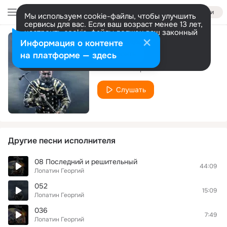
Войти
Мы используем cookie-файлы, чтобы улучшить
сервисы для вас. Если ваш возраст менее 13 лет,
настроить cookie-файлы должен ваш законный
представитель.
Больше информации
Информация о контенте
042
Разрешить все
Настроить
на платформе — здесь
Лопатин Георгий
Слушать
Другие песни исполнителя
08 Последний и решительный
44:09
Лопатин Георгий
052
15:09
Лопатин Георгий
036
7:49
Лопатин Георгий