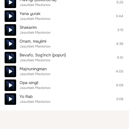
5:25
Jasurbek Mavlonov
Yana yurak
3:44
Jasurbek Mavlonov
Shakarim
3:15
Jasurbek Mavlonov
Onam, maylimi
4:36
Jasurbek Mavlonov
Bevafo, Sog'inch (popuri)
5:10
Jasurbek Mavlonov
Majnuningman
4:05
Jasurbek Mavlonov
Opa-singil
4:09
Jasurbek Mavlonov
Yo Rab
3:08
Jasurbek Mavlonov