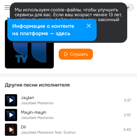
Войти
Мы используем cookie-файлы, чтобы улучшить
сервисы для вас. Если ваш возраст менее 13 лет,
настроить cookie-файлы должен ваш законный
представитель.
Больше информации
Информация о контенте
Sevaverasan
Разрешить все
Настроить
на платформе — здесь
Jasurbek Mavlonov
Слушать
Другие песни исполнителя
Jaylan
3:37
Jasurbek Mavlonov
Mayin-mayin
2:57
Jasurbek Mavlonov
Dil
3:45
Jasurbek Mavlonov
feat.
Gulinur