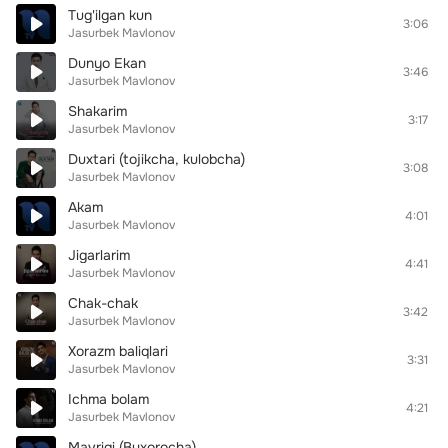
Tug'ilgan kun
3:06
Jasurbek Mavlonov
Dunyo Ekan
3:46
Jasurbek Mavlonov
Shakarim
3:17
Jasurbek Mavlonov
Duxtari (tojikcha, kulobcha)
3:08
Jasurbek Mavlonov
Akam
4:01
Jasurbek Mavlonov
Jigarlarim
4:41
Jasurbek Mavlonov
Chak-chak
3:42
Jasurbek Mavlonov
Xorazm baliqlari
3:31
Jasurbek Mavlonov
Ichma bolam
4:21
Jasurbek Mavlonov
Mavrigi (Buxorocha)