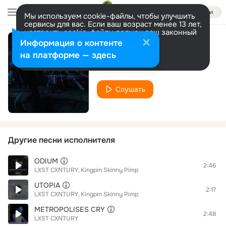
Войти
Мы используем cookie-файлы, чтобы улучшить
сервисы для вас. Если ваш возраст менее 13 лет,
настроить cookie-файлы должен ваш законный
представитель.
Больше информации
Информация о контенте
BLUR
Разрешить все
Настроить
на платформе — здесь
LXST CXNTURY
Слушать
Другие песни исполнителя
ODIUM
2:46
LXST CXNTURY
Kingpin Skinny Pimp
UTOPIA
2:17
LXST CXNTURY
Kingpin Skinny Pimp
METROPOLISES CRY
2:48
LXST CXNTURY