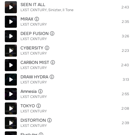
SEEN IT ALL
2:43
LXST CXNTURY
Sinizter
ll Tone
MIRAX
2:35
LXST CXNTURY
DEEP FUSION
3:26
LXST CXNTURY
CYBERSITY
2:23
LXST CXNTURY
CARBON MIST
2:40
LXST CXNTURY
DRAW HYDRA
3:13
LXST CXNTURY
Amnesia
2:55
LXST CXNTURY
TOKYO
2:08
LXST CXNTURY
DISTORTION
2:39
LXST CXNTURY
Flystyler