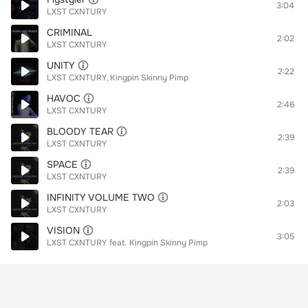
3:04
LXST CXNTURY
CRIMINAL
2:02
LXST CXNTURY
UNITY
2:22
LXST CXNTURY
Kingpin Skinny Pimp
HAVOC
2:46
LXST CXNTURY
BLOODY TEAR
2:39
LXST CXNTURY
SPACE
2:39
LXST CXNTURY
INFINITY VOLUME TWO
2:03
LXST CXNTURY
VISION
3:05
LXST CXNTURY
feat.
Kingpin Skinny Pimp