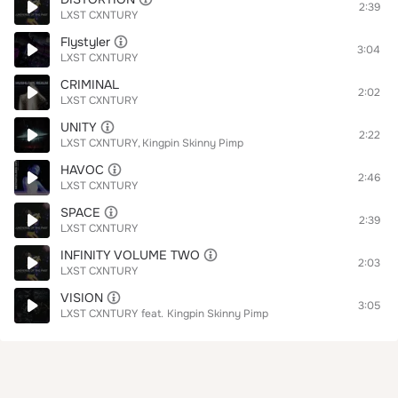
2:39
LXST CXNTURY
Flystyler
3:04
LXST CXNTURY
CRIMINAL
2:02
LXST CXNTURY
UNITY
2:22
LXST CXNTURY
Kingpin Skinny Pimp
HAVOC
2:46
LXST CXNTURY
SPACE
2:39
LXST CXNTURY
INFINITY VOLUME TWO
2:03
LXST CXNTURY
VISION
3:05
LXST CXNTURY
feat.
Kingpin Skinny Pimp