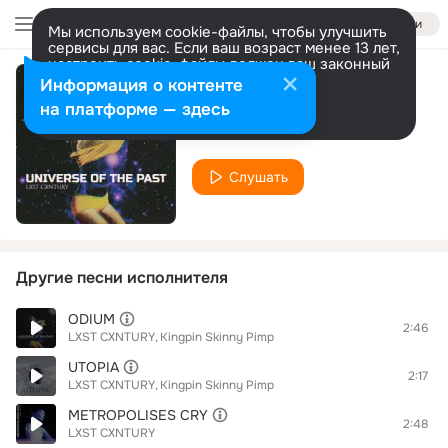
Войти
Мы используем cookie-файлы, чтобы улучшить
сервисы для вас. Если ваш возраст менее 13 лет,
настроить cookie-файлы должен ваш законный
представитель.
Больше информации
Информация о контенте
BLOODY TEAR
Разрешить все
Настроить
на платформе — здесь
LXST CXNTURY
Слушать
Другие песни исполнителя
ODIUM
2:46
LXST CXNTURY
Kingpin Skinny Pimp
UTOPIA
2:17
LXST CXNTURY
Kingpin Skinny Pimp
METROPOLISES CRY
2:48
LXST CXNTURY