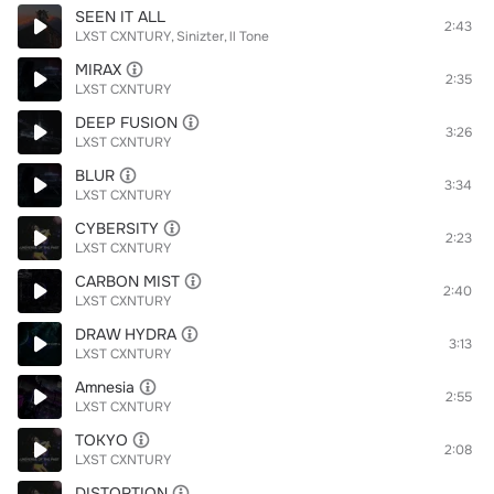
SEEN IT ALL
2:43
LXST CXNTURY
Sinizter
ll Tone
MIRAX
2:35
LXST CXNTURY
DEEP FUSION
3:26
LXST CXNTURY
BLUR
3:34
LXST CXNTURY
CYBERSITY
2:23
LXST CXNTURY
CARBON MIST
2:40
LXST CXNTURY
DRAW HYDRA
3:13
LXST CXNTURY
Amnesia
2:55
LXST CXNTURY
TOKYO
2:08
LXST CXNTURY
DISTORTION