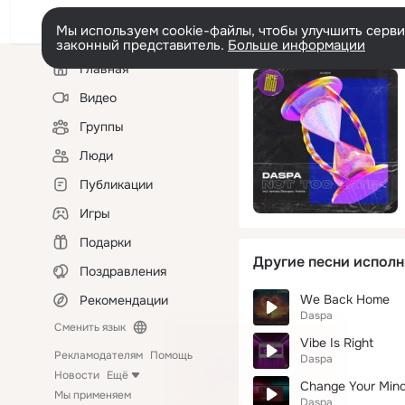
Мы используем cookie-файлы, чтобы улучшить сервис
законный представитель.
Больше информации
Левая
Главная
колонка
Видео
Группы
Люди
Публикации
Игры
Подарки
Другие песни исполн
Поздравления
We Back Home
Рекомендации
Daspa
Сменить язык
Vibe Is Right
Рекламодателям
Помощь
Daspa
Новости
Ещё
Change Your Mind
Мы применяем
Daspa