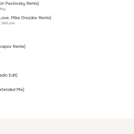
ton Pavlovsky Remix)
sky
tLove, Mike Drozdov Remix)
VetLove
arapov Remix)
dio Edit)
xtended Mix)