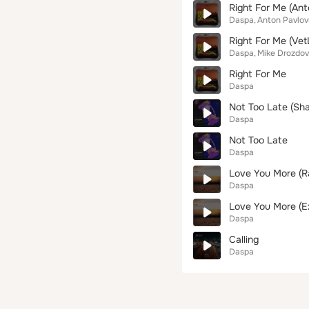
Right For Me (An
Daspa
Anton Pavlov
Right For Me (Ve
Daspa
Mike Drozdov
Right For Me
Daspa
Not Too Late (Sh
Daspa
Not Too Late
Daspa
Love You More (Ra
Daspa
Love You More (E
Daspa
Calling
Daspa