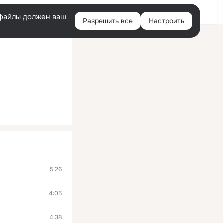
Войти
e-файлы должен ваш
Разрешить все
Настроить
Правая
колонка
5:26
4:05
4:38