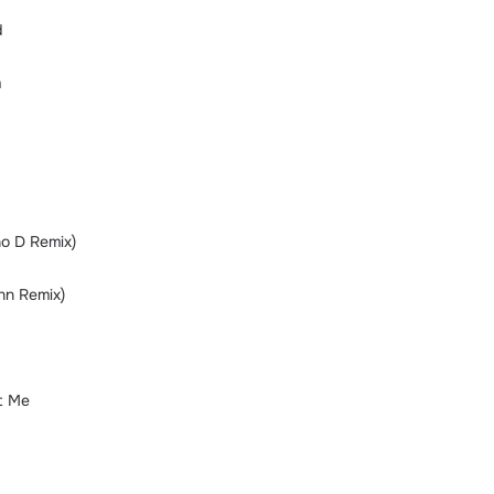
d
m
no D Remix)
nn Remix)
t Me