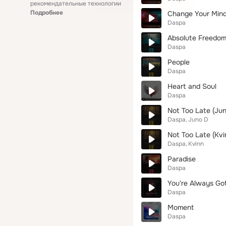
рекомендательные технологии
Подробнее
Change Your Min
Daspa
Absolute Freedo
Daspa
People
Daspa
Heart and Soul
Daspa
Not Too Late (Ju
Daspa
Juno D
Not Too Late (Kvi
Daspa
Kvinn
Paradise
Daspa
You're Always Go
Daspa
Moment
Daspa