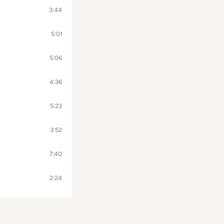
3:44
5:01
5:06
4:36
5:23
3:52
7:40
2:24