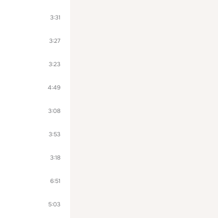
3:31
3:27
3:23
4:49
3:08
3:53
3:18
6:51
5:03