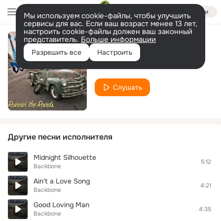
Войти
Мы используем cookie-файлы, чтобы улучшить
сервисы для вас. Если ваш возраст менее 13 лет,
настроить cookie-файлы должен ваш законный
представитель.
Больше информации
Pray for Me
Разрешить все
Настроить
Backbone
Слушать
Другие песни исполнителя
Midnight Silhouette
5:12
Backbone
Ain't a Love Song
4:21
Backbone
Good Loving Man
4:35
Backbone