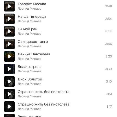
Говорит Москва
2:48
Леонид Минаев
На шаг впереди
2:54
Леонид Минаев
Ты мой рай
4:44
Леонид Минаев
Свинцовое танго
3:46
Леонид Минаев
Ленька Пантелеев
3:23
Леонид Минаев
Белая стрела
3:30
Леонид Минаев
Диск Золотой
3:10
Леонид Минаев
Страшно жить без пистолета
3:51
Леонид Минаев
Страшно жить без пистолета
3:17
Леонид Минаев
Зверь во мне