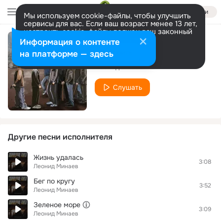
Войти
Мы используем cookie-файлы, чтобы улучшить
сервисы для вас. Если ваш возраст менее 13 лет,
настроить cookie-файлы должен ваш законный
представитель.
Больше информации
Информация о контенте
Узелочек
Разрешить все
Настроить
на платформе — здесь
Леонид Минаев
Слушать
Другие песни исполнителя
Жизнь удалась
3:08
Леонид Минаев
Бег по кругу
3:52
Леонид Минаев
Зеленое море
3:09
Леонид Минаев