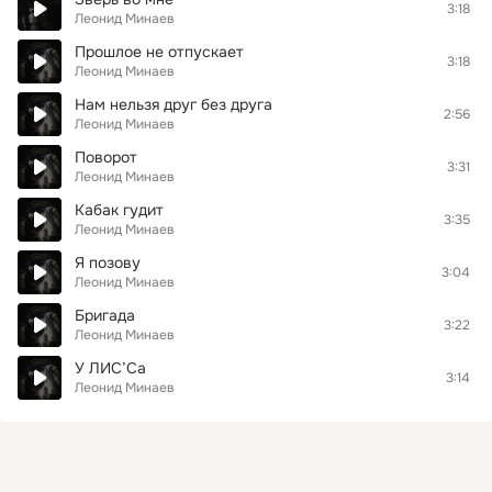
3:18
Леонид Минаев
Прошлое не отпускает
3:18
Леонид Минаев
Нам нельзя друг без друга
2:56
Леонид Минаев
Поворот
3:31
Леонид Минаев
Кабак гудит
3:35
Леонид Минаев
Я позову
3:04
Леонид Минаев
Бригада
3:22
Леонид Минаев
У ЛИС’Са
3:14
Леонид Минаев