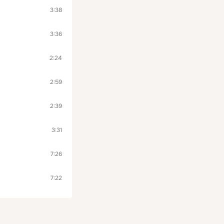
3:38
3:36
2:24
2:59
2:39
3:31
7:26
7:22