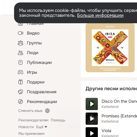
Мы используем cookie-файлы, чтобы улучшить сервис
законный представитель.
Больше информации
Левая
Главная
колонка
Видео
Группы
Люди
Публикации
Игры
Подарки
Другие песни исполн
Поздравления
Disco On the Dan
Рекомендации
Kellerkind
Сменить язык
Promises (Extend
Рекламодателям
Помощь
Kellerkind
Новости
Ещё
Viola
Мы применяем
Kellerkind