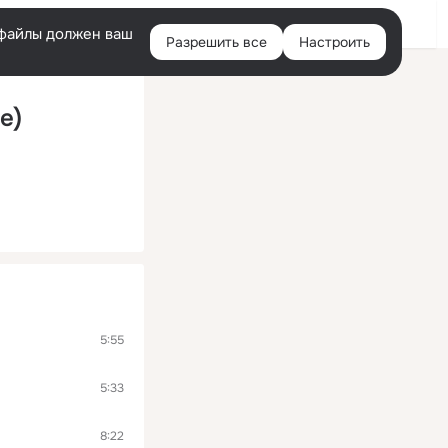
Войти
e-файлы должен ваш
Разрешить все
Настроить
Правая
колонка
e)
5:55
5:33
8:22