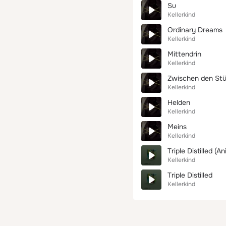
Su
Kellerkind
Ordinary Dreams
Kellerkind
Mittendrin
Kellerkind
Zwischen den Stü
Kellerkind
Helden
Kellerkind
Meins
Kellerkind
Triple Distilled (A
Kellerkind
Triple Distilled
Kellerkind