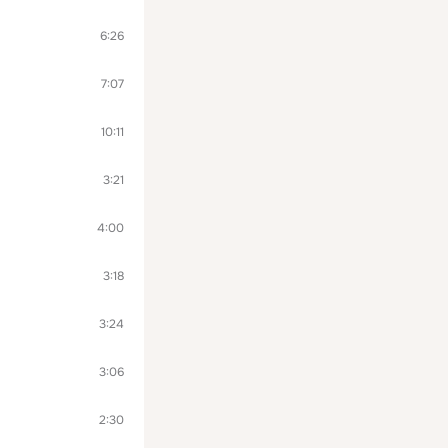
6:26
7:07
10:11
3:21
4:00
3:18
3:24
3:06
2:30