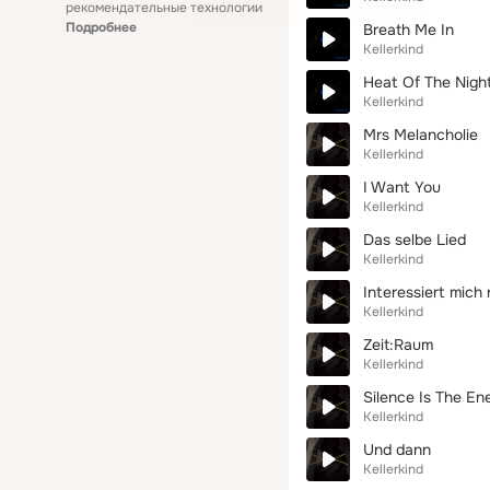
рекомендательные технологии
Подробнее
Breath Me In
Kellerkind
Heat Of The Nigh
Kellerkind
Mrs Melancholie
Kellerkind
I Want You
Kellerkind
Das selbe Lied
Kellerkind
Interessiert mich 
Kellerkind
Zeit:Raum
Kellerkind
Silence Is The E
Kellerkind
Und dann
Kellerkind