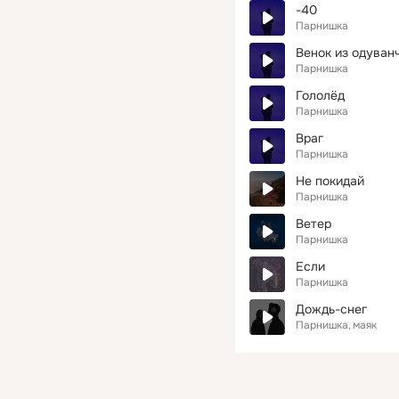
-40
Парнишка
Венок из одуван
Парнишка
Гололёд
Парнишка
Враг
Парнишка
Не покидай
Парнишка
Ветер
Парнишка
Если
Парнишка
Дождь-снег
Парнишка
маяк