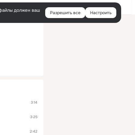
Войти
e-файлы должен ваш
Разрешить все
Настроить
Правая
колонка
3:14
3:25
2:42