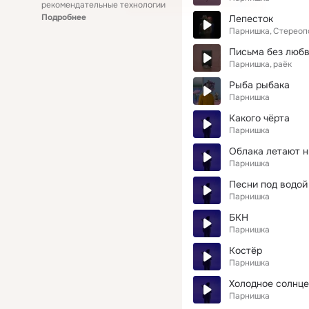
рекомендательные технологии
Подробнее
Лепесток
Парнишка
Стереоп
Письма без люб
Парнишка
раёк
Рыба рыбака
Парнишка
Какого чёрта
Парнишка
Облака летают 
Парнишка
Песни под водой
Парнишка
БКН
Парнишка
Костёр
Парнишка
Холодное солнце
Парнишка