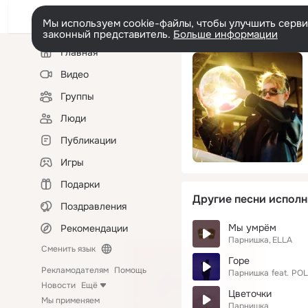
Мы используем cookie-файлы, чтобы улучшить сервис
законный представитель.
Больше информации
Левая
Главная
колонка
Видео
Группы
Люди
Публикации
Игры
Подарки
Другие песни исполн
Поздравления
Мы умрём
Рекомендации
Парнишка
ELLA
Сменить язык
Горе
Рекламодателям
Помощь
Парнишка
feat.
POL
Новости
Ещё
Цветочки
Мы применяем
Парнишка