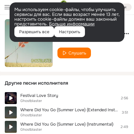
Войти
Мы используем cookie-файлы, чтобы улучшить
сервисы для вас. Если ваш возраст менее 13 лет,
настроить cookie-файлы должен ваш законный
представитель.
Больше информации
Where Did You Go (Summer Love) (Extended Mix)
Разрешить все
Настроить
Ghostblaster
Слушать
Другие песни исполнителя
Festival Love Story
2:56
Ghostblaster
Where Did You Go (Summer Love) (Extended Instrumental Mix)
3:51
Ghostblaster
Where Did You Go (Summer Love) (Instrumental)
2:49
Ghostblaster