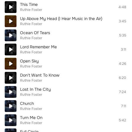
This Time
4:48
Ruthie Foster
Up Above My Head (I Hear Music in the Air)
3:45
Ruthie Foster
Ocean Of Tears
5:35
Ruthie Foster
Lord Remember Me
3:11
Ruthie Foster
Open Sky
4:26
Ruthie Foster
Don't Want To Know
6:20
Ruthie Foster
Lost In The City
7:24
Ruthie Foster
Church
7:11
Ruthie Foster
Turn Me On
5:42
Ruthie Foster
Full Circle