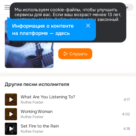
Войти
Мы используем cookie-файлы, чтобы улучшить
сервисы для вас. Если ваш возраст менее 13 лет,
настроить cookie-файлы должен ваш законный
представитель.
Больше информации
Информация о контенте
Real Love
Разрешить все
Настроить
на платформе — здесь
Ruthie Foster
Слушать
Другие песни исполнителя
What Are You Listening To?
4:17
Ruthie Foster
Working Woman
4:02
Ruthie Foster
Set Fire to the Rain
4:18
Ruthie Foster