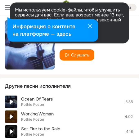
Войти
Мы используем cookie-файлы, чтобы улучшить
сервисы для вас. Если ваш возраст менее 13 лет,
настроить cookie-файлы должен ваш законный
представитель.
Больше информации
Информация о контенте
Crossover
Разрешить все
Настроить
на платформе — здесь
Ruthie Foster
Слушать
Другие песни исполнителя
Ocean Of Tears
5:35
Ruthie Foster
Working Woman
4:02
Ruthie Foster
Set Fire to the Rain
4:18
Ruthie Foster