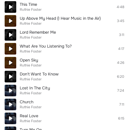
This Time
4:48
Ruthie Foster
Up Above My Head (I Hear Music in the Air)
3:45
Ruthie Foster
Lord Remember Me
3:11
Ruthie Foster
What Are You Listening To?
4:17
Ruthie Foster
Open Sky
4:26
Ruthie Foster
Don't Want To Know
6:20
Ruthie Foster
Lost In The City
7:24
Ruthie Foster
Church
7:11
Ruthie Foster
Real Love
6:15
Ruthie Foster
Turn Me On