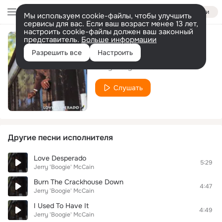
Войти
Мы используем cookie-файлы, чтобы улучшить
сервисы для вас. Если ваш возраст менее 13 лет,
настроить cookie-файлы должен ваш законный
представитель.
Больше информации
Non-Stop Lovin'
Разрешить все
Настроить
Jerry 'Boogie' McCain
Слушать
Другие песни исполнителя
Love Desperado
5:29
Jerry 'Boogie' McCain
Burn The Crackhouse Down
4:47
Jerry 'Boogie' McCain
I Used To Have It
4:49
Jerry 'Boogie' McCain