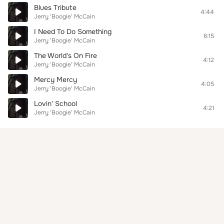
Blues Tribute
4:44
Jerry 'Boogie' McCain
I Need To Do Something
6:15
Jerry 'Boogie' McCain
The World's On Fire
4:12
Jerry 'Boogie' McCain
Mercy Mercy
4:05
Jerry 'Boogie' McCain
Lovin' School
4:21
Jerry 'Boogie' McCain