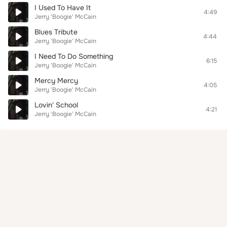
I Used To Have It
4:49
Jerry 'Boogie' McCain
Blues Tribute
4:44
Jerry 'Boogie' McCain
I Need To Do Something
6:15
Jerry 'Boogie' McCain
Mercy Mercy
4:05
Jerry 'Boogie' McCain
Lovin' School
4:21
Jerry 'Boogie' McCain