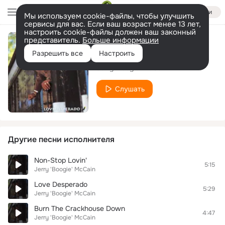
Войти
Мы используем cookie-файлы, чтобы улучшить
сервисы для вас. Если ваш возраст менее 13 лет,
настроить cookie-файлы должен ваш законный
представитель.
Больше информации
The World's On Fire
Разрешить все
Настроить
Jerry 'Boogie' McCain
Слушать
Другие песни исполнителя
Non-Stop Lovin'
5:15
Jerry 'Boogie' McCain
Love Desperado
5:29
Jerry 'Boogie' McCain
Burn The Crackhouse Down
4:47
Jerry 'Boogie' McCain