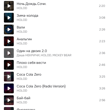
Ночь.Дождь.Сочи.
2:20
HOLOD
Зима-холода
3:08
HOLOD
Вали
2:26
HOLOD
Анальгин
2:23
HOLOD
Один на двоих 2.0
2:36
Даша НЕКРИЧИ
HOLOD
MICKEY BEAR
Плохо себя вести
2:46
HOLOD
Coca Cola Zero
3:25
HOLOD
Coca Cola Zero (Radio Version)
3:26
HOLOD
Бай-бай
2:56
HOLOD
Фиолетово