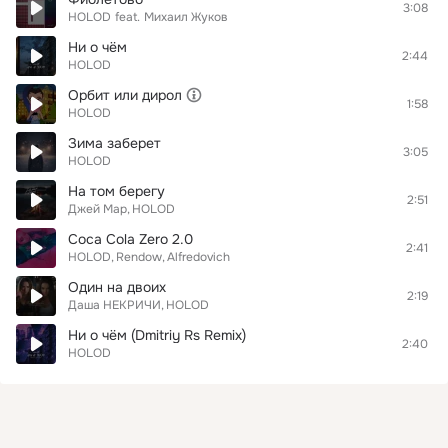
3:08
HOLOD
feat.
Михаил Жуков
Ни о чём
2:44
HOLOD
Орбит или дирол
1:58
HOLOD
Зима заберет
3:05
HOLOD
На том берегу
2:51
Джей Мар
HOLOD
Coca Cola Zero 2.0
2:41
HOLOD
Rendow
Alfredovich
Один на двоих
2:19
Даша НЕКРИЧИ
HOLOD
Ни о чём (Dmitriy Rs Remix)
2:40
HOLOD