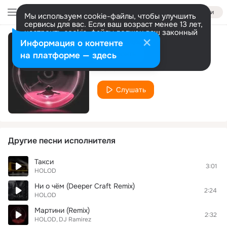
Войти
Мы используем cookie-файлы, чтобы улучшить
сервисы для вас. Если ваш возраст менее 13 лет,
настроить cookie-файлы должен ваш законный
представитель.
Больше информации
Информация о контенте
Мартини
Разрешить все
Настроить
на платформе — здесь
HOLOD
Слушать
Другие песни исполнителя
Такси
3:01
HOLOD
Ни о чём (Deeper Craft Remix)
2:24
HOLOD
Мартини (Remix)
2:32
HOLOD
DJ Ramirez