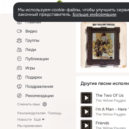
Мы используем cookie-файлы, чтобы улучшить сервис
законный представитель.
Больше информации
Левая
Главная
колонка
Видео
Группы
Люди
Публикации
Игры
Подарки
Другие песни исполн
Поздравления
The Two Of Us
Рекомендации
The Yellow Payges
Сменить язык
I'm A Man - Here '
Рекламодателям
Помощь
The Yellow Payges
Новости
Ещё
Friends
Мы применяем
The Yellow Payges