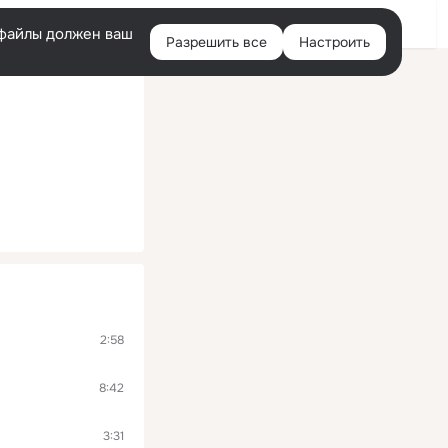
Войти
e-файлы должен ваш
Разрешить все
Настроить
Правая
колонка
2:58
8:42
3:31