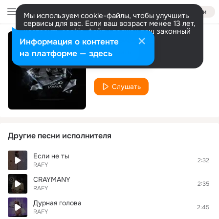
Войти
Мы используем cookie-файлы, чтобы улучшить
сервисы для вас. Если ваш возраст менее 13 лет,
настроить cookie-файлы должен ваш законный
представитель.
Больше информации
Информация о контенте
1000 меня
Разрешить все
Настроить
на платформе — здесь
RAFY
Слушать
Другие песни исполнителя
Если не ты
2:32
RAFY
CRAYMANY
2:35
RAFY
Дурная голова
2:45
RAFY