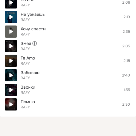
2:06
RAFY
Не узнаешь
2:13
RAFY
Хочу спасти
2:35
RAFY
Змея
2:05
RAFY
Te Amo
2:15
RAFY
Забываю
2:40
RAFY
Звонки
1:55
RAFY
Помню
2:30
RAFY