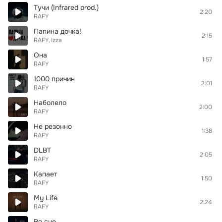
Тучи (Infrared prod.)
2:20
RAFY
Папина дочка!
2:15
RAFY
Izza
Она
1:57
RAFY
1000 причин
2:01
RAFY
Наболело
2:00
RAFY
Не резонно
1:38
RAFY
DLBT
2:05
RAFY
Капает
1:50
RAFY
My Life
2:24
RAFY
Во сне