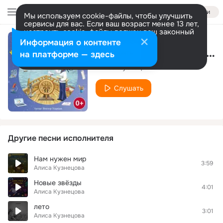
Войти
Мы используем cookie-файлы, чтобы улучшить
сервисы для вас. Если ваш возраст менее 13 лет,
настроить cookie-файлы должен ваш законный
представитель.
Больше информации
Информация о контенте
Медвежонок из детства
Разрешить все
Настроить
на платформе — здесь
Алиса Кузнецова
Слушать
Другие песни исполнителя
Нам нужен мир
3:59
Алиса Кузнецова
Новые звёзды
4:01
Алиса Кузнецова
лето
3:01
Алиса Кузнецова