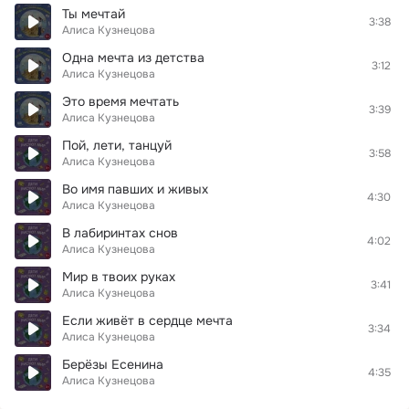
Ты мечтай
3:38
Алиса Кузнецова
Одна мечта из детства
3:12
Алиса Кузнецова
Это время мечтать
3:39
Алиса Кузнецова
Пой, лети, танцуй
3:58
Алиса Кузнецова
Во имя павших и живых
4:30
Алиса Кузнецова
В лабиринтах снов
4:02
Алиса Кузнецова
Мир в твоих руках
3:41
Алиса Кузнецова
Если живёт в сердце мечта
3:34
Алиса Кузнецова
Берёзы Есенина
4:35
Алиса Кузнецова