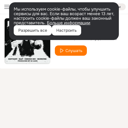
Войти
Мы используем cookie-файлы, чтобы улучшить
сервисы для вас. Если ваш возраст менее 13 лет,
настроить cookie-файлы должен ваш законный
представитель.
Больше информации
OZZY
Разрешить все
Настроить
Смоки Мо
Murovei
Гуф
Ноггано
Слушать