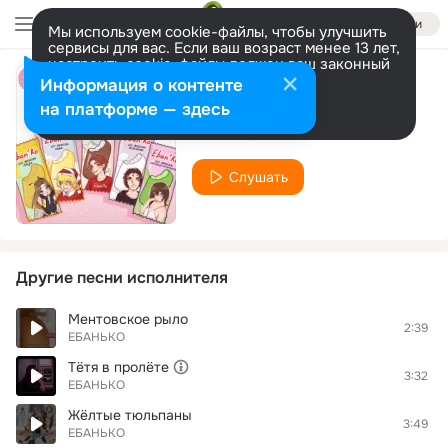
Войти
Мы используем cookie-файлы, чтобы улучшить
сервисы для вас. Если ваш возраст менее 13 лет,
настроить cookie-файлы должен ваш законный
представитель.
Больше информации
Информация о контенте
Лживая
Разрешить все
Настроить
на платформе — здесь
ЕБАНЬКО
Слушать
Другие песни исполнителя
Ментовское рыло
2:39
ЕБАНЬКО
Тётя в пролёте
3:32
ЕБАНЬКО
Жёлтые тюльпаны
3:49
ЕБАНЬКО