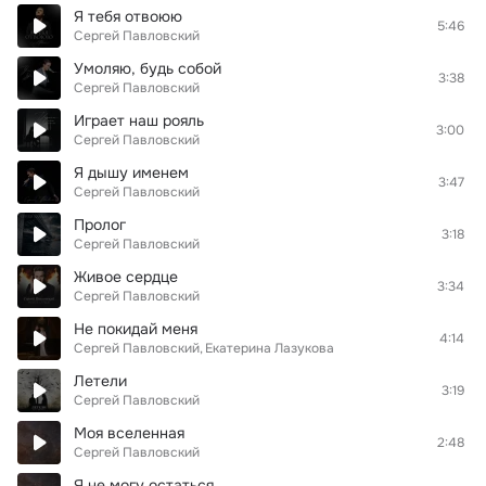
Я тебя отвоюю
5:46
Сергей Павловский
Умоляю, будь собой
3:38
Сергей Павловский
Играет наш рояль
3:00
Сергей Павловский
Я дышу именем
3:47
Сергей Павловский
Пролог
3:18
Сергей Павловский
Живое сердце
3:34
Сергей Павловский
Не покидай меня
4:14
Сергей Павловский
Екатерина Лазукова
Летели
3:19
Сергей Павловский
Моя вселенная
2:48
Сергей Павловский
Я не могу остаться