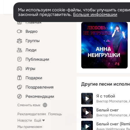
Мы используем cookie-файлы, чтобы улучшить сервис
законный представитель.
Больше информации
Левая
Главная
колонка
Видео
Группы
Люди
Публикации
Игры
Подарки
Другие песни исполн
Поздравления
Я с тобой
Рекомендации
Виктор Могилатов
Сменить язык
Белый снег
Рекламодателям
Помощь
Виктор Могилатов
Новости
Ещё
Белый снег (Remi
Мы применяем
Анна НеИгрушки
В