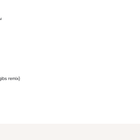
ы
ibs remix)