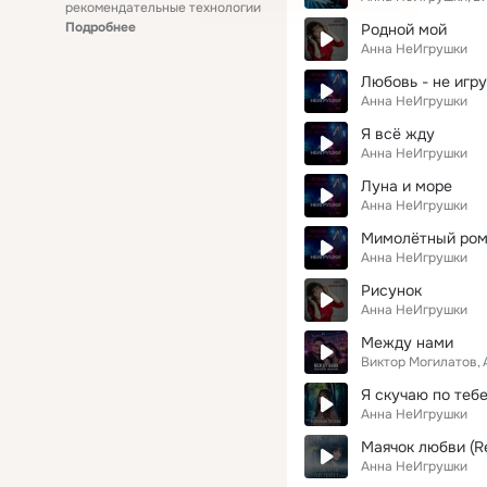
рекомендательные технологии
Подробнее
Родной мой
Анна НеИгрушки
Любовь - не игр
Анна НеИгрушки
Я всё жду
Анна НеИгрушки
Луна и море
Анна НеИгрушки
Мимолётный ро
Анна НеИгрушки
Рисунок
Анна НеИгрушки
Между нами
Виктор Могилатов
Я скучаю по теб
Анна НеИгрушки
Маячок любви (R
Анна НеИгрушки