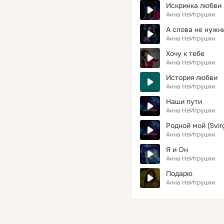
Искринка любви
Анна НеИгрушки
А слова не нужн
Анна НеИгрушки
Хочу к тебе
Анна НеИгрушки
История любви
Анна НеИгрушки
Наши пути
Анна НеИгрушки
Родной мой (Svirg
Анна НеИгрушки
Я и Он
Анна НеИгрушки
Подарю
Анна НеИгрушки