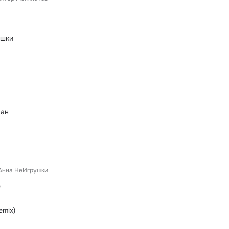
ушки
ман
Анна НеИгрушки
е
emix)