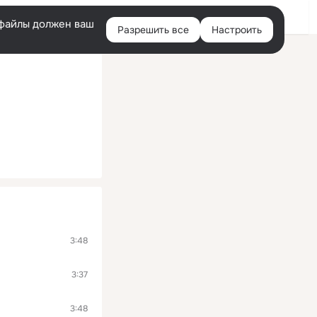
Войти
e-файлы должен ваш
Разрешить все
Настроить
Правая
колонка
3:48
3:37
3:48