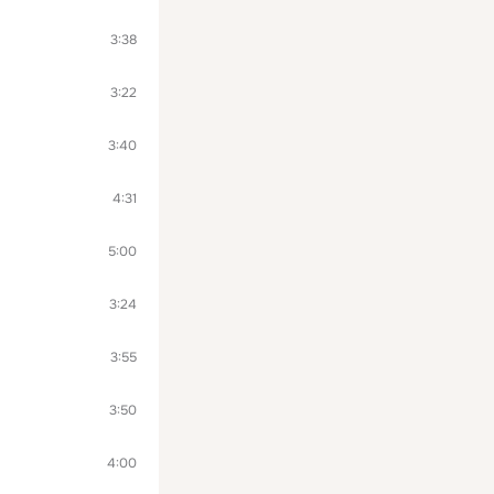
3:38
3:22
3:40
4:31
5:00
3:24
3:55
3:50
4:00