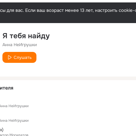
ы для вас. Если ваш возраст менее 13 лет, настроить cooki
Я тебя найду
Анна НеИгрушки
Слушать
ителя
Анна НеИгрушки
Анна НеИгрушки
x)
иктор Могилатов