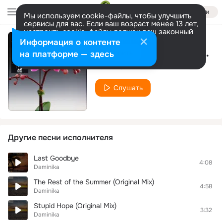
Войти
Мы используем cookie-файлы, чтобы улучшить
сервисы для вас. Если ваш возраст менее 13 лет,
настроить cookie-файлы должен ваш законный
представитель.
Больше информации
Информация о контенте
In the Twilight (Original Mix)
Разрешить все
Настроить
на платформе — здесь
Daminika
Слушать
Другие песни исполнителя
Last Goodbye
4:08
Daminika
The Rest of the Summer (Original Mix)
4:58
Daminika
Stupid Hope (Original Mix)
3:32
Daminika