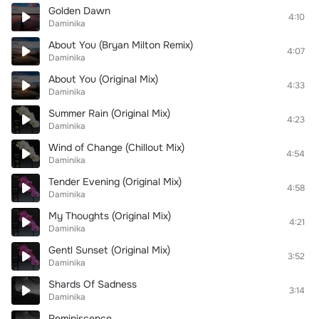
Golden Dawn
4:10
Daminika
About You (Bryan Milton Remix)
4:07
Daminika
About You (Original Mix)
4:33
Daminika
Summer Rain (Original Mix)
4:23
Daminika
Wind of Change (Chillout Mix)
4:54
Daminika
Tender Evening (Original Mix)
4:58
Daminika
My Thoughts (Original Mix)
4:21
Daminika
Gentl Sunset (Original Mix)
3:52
Daminika
Shards Of Sadness
3:14
Daminika
Reminiscence