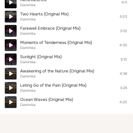
4:11
Daminika
Two Hearts (Original Mix)
5:03
Daminika
Farewell Embrace (Original Mix)
3:32
Daminika
Moments of Tenderness (Original Mix)
4:30
Daminika
Sunlight (Original Mix)
5:10
Daminika
Awakening of the Nature (Original Mix)
4:38
Daminika
Leting Go of the Pain (Original Mix)
3:26
Daminika
Ocean Waves (Original Mix)
4:20
Daminika