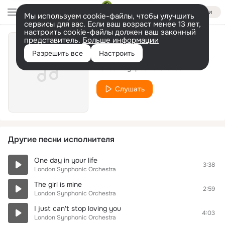
Войти
Мы используем cookie-файлы, чтобы улучшить
сервисы для вас. Если ваш возраст менее 13 лет,
настроить cookie-файлы должен ваш законный
представитель.
Больше информации
Man in the mirror
Разрешить все
Настроить
London Synphonic Orchestra
Слушать
Другие песни исполнителя
One day in your life
3:38
London Synphonic Orchestra
The girl is mine
2:59
London Synphonic Orchestra
I just can't stop loving you
4:03
London Synphonic Orchestra