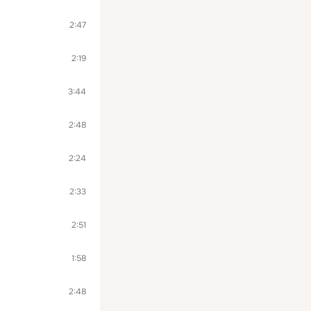
2:47
2:19
3:44
2:48
2:24
2:33
2:51
1:58
2:48