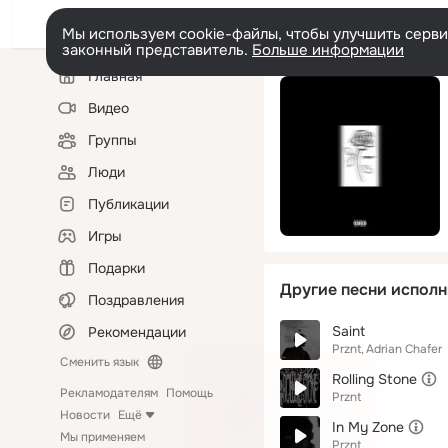
Мы используем cookie-файлы, чтобы улучшить сервис
законный представитель.
Больше информации
Левая
Главная
колонка
Видео
Группы
Люди
Публикации
Игры
Подарки
Другие песни исполн
Поздравления
Saint
Рекомендации
Prznt
Adrian Chafer
Сменить язык
Rolling Stone
Рекламодателям
Помощь
Prznt
Новости
Ещё
In My Zone
Мы применяем
Prznt