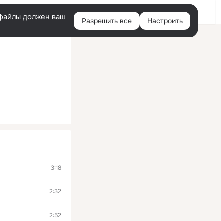
Войти
e-файлы должен ваш
Разрешить все
Настроить
Правая
колонка
3:18
2:32
2:52