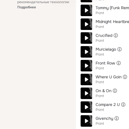
рекомендательные технологии
Подробнее
Tommy (Funk Remi
Prznt
Midnight Heartbr
Prznt
Crucified
Prznt
Murcielago
Prznt
Front Row
Prznt
Where U Goin
Prznt
On & On
Prznt
Compare 2 U
Prznt
Givenchy
Prznt