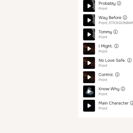
Probably
Prznt
Way Before
Prznt
STICKGONBA
Tommy
Prznt
I Might.
Prznt
No Love Safe.
Prznt
Control.
Prznt
Know Why
Prznt
Main Character
Prznt