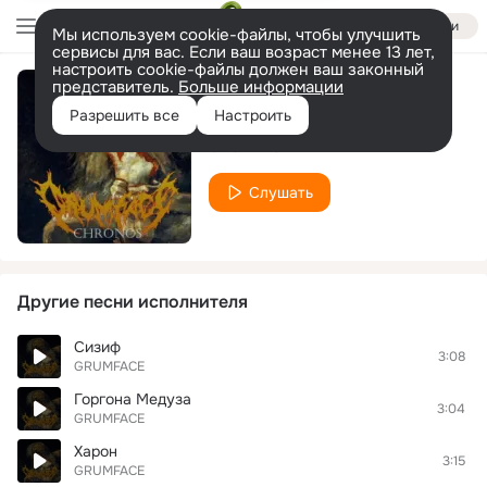
Войти
Мы используем cookie-файлы, чтобы улучшить
сервисы для вас. Если ваш возраст менее 13 лет,
настроить cookie-файлы должен ваш законный
представитель.
Больше информации
Спарта
Разрешить все
Настроить
GRUMFACE
Слушать
Другие песни исполнителя
Сизиф
3:08
GRUMFACE
Горгона Медуза
3:04
GRUMFACE
Харон
3:15
GRUMFACE