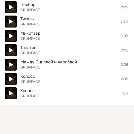
Цербер
2:25
GRUMFACE
Титаны
2:34
GRUMFACE
Минотавр
3:02
GRUMFACE
Танатос
2:55
GRUMFACE
Между Сциллой и Харибдой
2:26
GRUMFACE
Колосс
2:35
GRUMFACE
Хронос
1:04
GRUMFACE