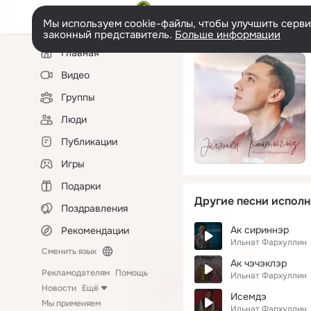
Мы используем cookie-файлы, чтобы улучшить сервис
законный представитель.
Больше информации
Левая
Главная
колонка
Видео
Группы
Люди
Публикации
Игры
Подарки
Другие песни исполн
Поздравления
Ак сириннэр
Рекомендации
Ильнат Фархуллин
Сменить язык
Ак чэчэклэр
Рекламодателям
Помощь
Ильнат Фархуллин
Новости
Ещё
Исемдэ
Мы применяем
Ильнат Фархуллин