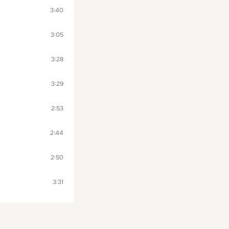
3:40
3:05
3:28
3:29
2:53
2:44
2:50
3:31