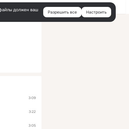
Войти
e-файлы должен ваш
Разрешить все
Настроить
Правая
колонка
3:09
3:22
3:05