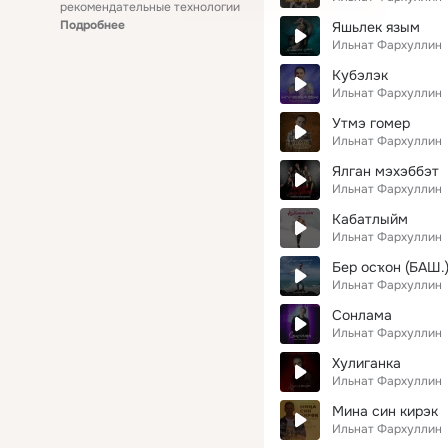
рекомендательные технологии
Подробнее
Яшьлек язым
Ильнат Фархуллин
Кубэлэк
Ильнат Фархуллин
Утмэ гомер
Ильнат Фархуллин
Ялган мэхэббэт
Ильнат Фархуллин
Кабатлыйм
Ильнат Фархуллин
Бер осҡон (БАШ.
Ильнат Фархуллин
Сонлама
Ильнат Фархуллин
Хулиганка
Ильнат Фархуллин
Мина син кирэк
Ильнат Фархуллин