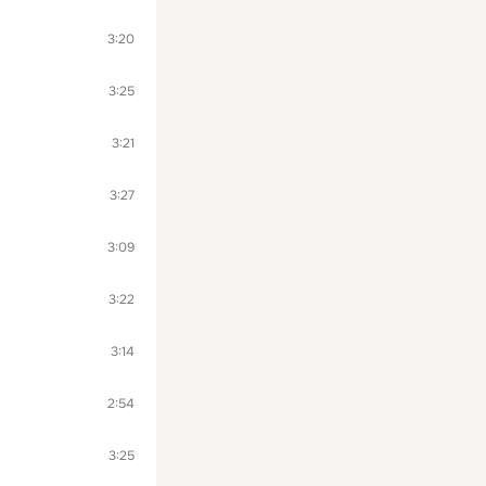
3:20
3:25
3:21
3:27
3:09
3:22
3:14
2:54
3:25