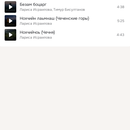
Безам боцарг
4:38
Лариса Исраилова
Тимур Бисултанов
Нохчийн лаьмнаш (Чеченские горы)
5:25
Лариса Исраилова
Нохчийчоь (Чечня)
4:43
Лариса Исраилова