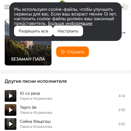
Войти
Мы используем cookie-файлы, чтобы улучшить
сервисы для вас. Если ваш возраст менее 13 лет,
настроить cookie-файлы должен ваш законный
представитель.
Больше информации
Ца тайна безам (Неудачная любовь)
Разрешить все
Настроить
Лариса Исраилова
Слушать
Другие песни исполнителя
Ю со реза
4:14
Лариса Исраилова
Терго йе
3:55
Лариса Исраилова
Сийна бlаьргаш
3:52
Лариса Исраилова