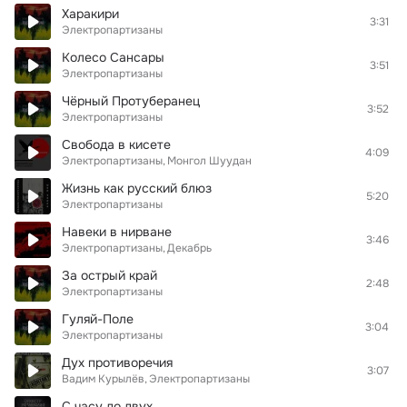
Харакири
3:31
Электропартизаны
Колесо Сансары
3:51
Электропартизаны
Чёрный Протуберанец
3:52
Электропартизаны
Свобода в кисете
4:09
Электропартизаны
Монгол Шуудан
Жизнь как русский блюз
5:20
Электропартизаны
Навеки в нирване
3:46
Электропартизаны
Декабрь
За острый край
2:48
Электропартизаны
Гуляй-Поле
3:04
Электропартизаны
Дух противоречия
3:07
Вадим Курылёв
Электропартизаны
С часу до двух