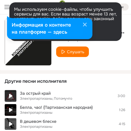
Войти
Мы используем cookie-файлы, чтобы улучшить
сервисы для вас. Если ваш возраст менее 13 лет,
настроить cookie-файлы должен ваш законный
представитель.
Больше информации
Информация о контенте
Последний поезд в Нюрнберг
Разрешить все
Настроить
на платформе — здесь
Электропартизаны
Слушать
Другие песни исполнителя
За острый край
3:00
Электропартизаны
Потомучто
Белла, чао! (Партизанская народная)
1:26
Электропартизаны
В дешевом блеске
4:15
Электропартизаны