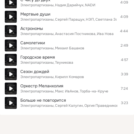
4:09
Электропартизаны
Надия Дарийчук
NADИ
Мертвые души
4:09
Электропартизаны
Сергей Паращук
НЭП
Светлана Золотова
Астрономы
4:44
Электропартизаны
Анастасия Постникова
Ива Нова
Самолетики
2:49
Электропартизаны
Михаил Башаков
Городское время
4:57
Электропартизаны
Теуникова
Сезон дождей
3:39
Электропартизаны
Кирилл Комаров
Оркестр Меланхолия
7:24
Электропартизаны
Макс ИвАнов
Торба-на-Круче
Больше не повторится
3:23
Электропартизаны
Сергей Калугин
Оргия Праведников