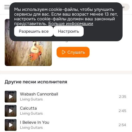
Войти
Мы используем cookie-файлы, чтобы улучшить
сервисы для вас. Если ваш возраст менее 13 лет,
настроить cookie-файлы должен ваш законный
представитель.
Больше информации
Big Guitar
Разрешить все
Настроить
Living Guitars
Слушать
Другие песни исполнителя
Wabash Cannonball
2:35
Living Guitars
Calcutta
2:45
Living Guitars
I Believe In You
2:54
Living Guitars