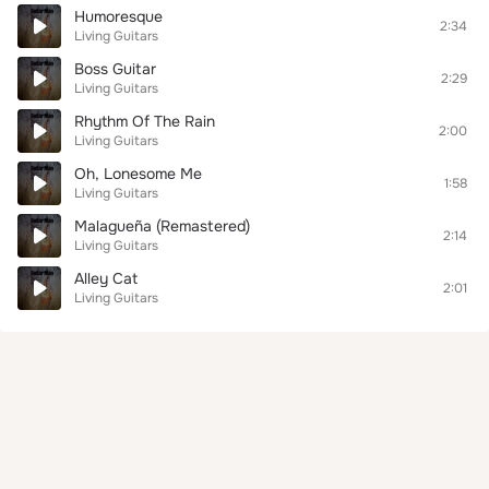
Humoresque
2:34
Living Guitars
Boss Guitar
2:29
Living Guitars
Rhythm Of The Rain
2:00
Living Guitars
Oh, Lonesome Me
1:58
Living Guitars
Malagueña (Remastered)
2:14
Living Guitars
Alley Cat
2:01
Living Guitars