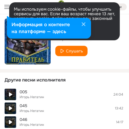
Войти
Мы используем cookie-файлы, чтобы улучшить
сервисы для вас. Если ваш возраст менее 13 лет,
настроить cookie-файлы должен ваш законный
представитель.
Больше информации
Информация о контенте
039
Разрешить все
Настроить
на платформе — здесь
Игорь Негатин
Слушать
Другие песни исполнителя
005
24:04
Игорь Негатин
045
13:42
Игорь Негатин
046
14:17
Игорь Негатин