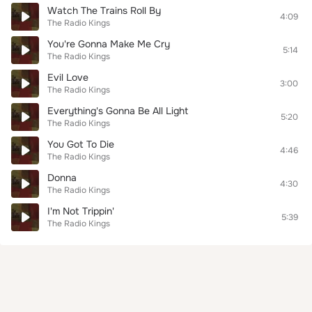
Watch The Trains Roll By
4:09
The Radio Kings
You're Gonna Make Me Cry
5:14
The Radio Kings
Evil Love
3:00
The Radio Kings
Everything's Gonna Be All Light
5:20
The Radio Kings
You Got To Die
4:46
The Radio Kings
Donna
4:30
The Radio Kings
I'm Not Trippin'
5:39
The Radio Kings