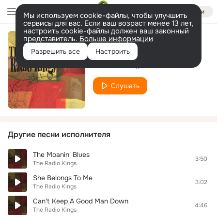
Войти
Мы используем cookie-файлы, чтобы улучшить
сервисы для вас. Если ваш возраст менее 13 лет,
настроить cookie-файлы должен ваш законный
представитель.
Больше информации
Pallet On The Floor
Разрешить все
Настроить
The Radio Kings
Слушать
Другие песни исполнителя
The Moanin' Blues
3:50
The Radio Kings
She Belongs To Me
3:02
The Radio Kings
Can't Keep A Good Man Down
4:46
The Radio Kings