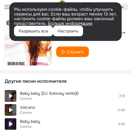
Войти
Мы используем cookie-файлы, чтобы улучшить
сервисы для вас. Если ваш возраст менее 13 лет,
настроить cookie-файлы должен ваш законный
представитель.
Больше информации
The Rhythm Of The Night (Original Radio Version)(UK Edit)
Разрешить все
Настроить
Corona
Слушать
Другие песни исполнителя
Baby baby (DJ Solovey remix)(r
3:15
Corona
Volcano
3:40
Corona
Baby baby
3:42
Corona