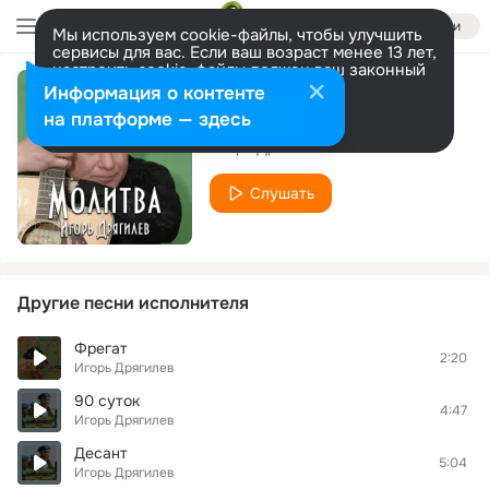
Войти
Мы используем cookie-файлы, чтобы улучшить
сервисы для вас. Если ваш возраст менее 13 лет,
настроить cookie-файлы должен ваш законный
представитель.
Больше информации
Информация о контенте
ОМОН
Разрешить все
Настроить
на платформе — здесь
Игорь Дрягилев
Слушать
Другие песни исполнителя
Фрегат
2:20
Игорь Дрягилев
90 суток
4:47
Игорь Дрягилев
Десант
5:04
Игорь Дрягилев