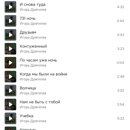
И снова туда
4:32
Игорь Дрягилев
731 ночь
3:44
Игорь Дрягилев
Друзьям
3:43
Игорь Дрягилев
Контуженный
3:23
Игорь Дрягилев
По часам уже ночь
3:04
Игорь Дрягилев
Когда мы были на войне
2:49
Игорь Дрягилев
Волчица
3:52
Игорь Дрягилев
Нам не быть с тобой
3:54
Игорь Дрягилев
Учебка
5:22
Игорь Дрягилев
Крестик