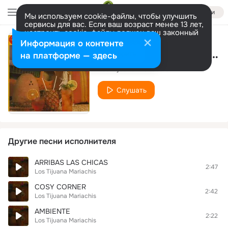
Войти
Мы используем cookie-файлы, чтобы улучшить
сервисы для вас. Если ваш возраст менее 13 лет,
настроить cookie-файлы должен ваш законный
представитель.
Больше информации
Информация о контенте
SANTIAGO SUGAR PIE
Разрешить все
Настроить
на платформе — здесь
Los Tijuana Mariachis
Слушать
Другие песни исполнителя
ARRIBAS LAS CHICAS
2:47
Los Tijuana Mariachis
COSY CORNER
2:42
Los Tijuana Mariachis
AMBIENTE
2:22
Los Tijuana Mariachis