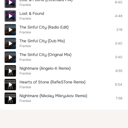
6:40
Frankie
Lost & Found
4:48
Frankie
The Sinful City (Radio Edit)
3:19
Frankie
The Sinful City (Dub Mix)
3:40
Frankie
The Sinful City (Original Mix)
3:40
Frankie
Nightmare (Angelo-K Remix)
6:55
Frankie
Hearts of Stone (RafleSTone Remix)
5:04
Frankie
Nightmare (Nikolay Mikryukov Remix)
7:58
Frankie