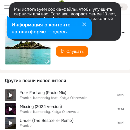
Войти
Мы используем cookie-файлы, чтобы улучшить
сервисы для вас. Если ваш возраст менее 13 лет,
настроить cookie-файлы должен ваш законный
представитель.
Больше информации
Информация о контенте
Elysium (Extended Mix)
Разрешить все
Настроить
на платформе — здесь
Frankie
Слушать
Другие песни исполнителя
Your Fantasy (Radio Mix)
4:09
Frankie
Kamensky
feat.
Katya Olszewska
Missing (2024 Version)
3:34
Frankie
Kamensky
Katya Olszewska
Under (The Bestseller Remix)
3:09
Frankie