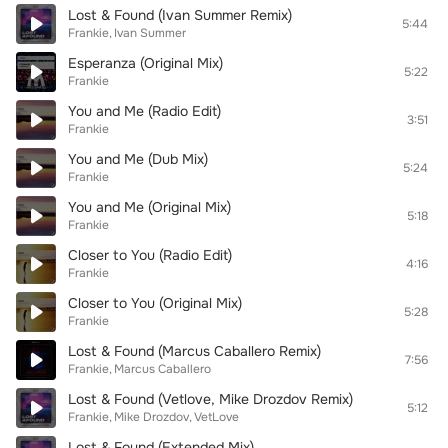
Lost & Found (Ivan Summer Remix)
5:44
Frankie
Ivan Summer
Esperanza (Original Mix)
5:22
Frankie
You and Me (Radio Edit)
3:51
Frankie
You and Me (Dub Mix)
5:24
Frankie
You and Me (Original Mix)
5:18
Frankie
Closer to You (Radio Edit)
4:16
Frankie
Closer to You (Original Mix)
5:28
Frankie
Lost & Found (Marcus Caballero Remix)
7:56
Frankie
Marcus Caballero
Lost & Found (Vetlove, Mike Drozdov Remix)
5:12
Frankie
Mike Drozdov
VetLove
Lost & Found (Extended Mix)