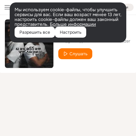
Войти
Мы используем cookie-файлы, чтобы улучшить
сервисы для вас. Если ваш возраст менее 13 лет,
настроить cookie-файлы должен ваш законный
представитель.
Больше информации
Мәхәббәт утлары
Разрешить все
Настроить
Ильдус Садыков
Arthur Mauzer
feat.
Слушать