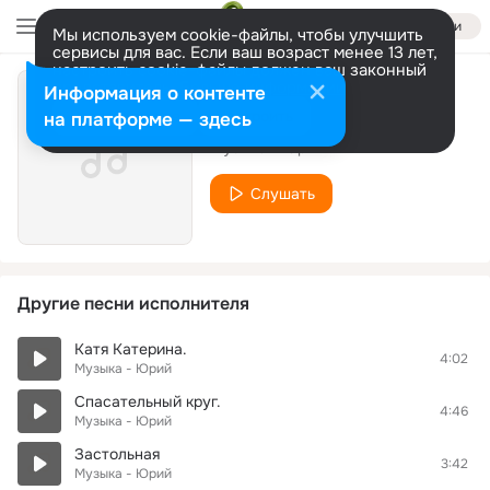
Войти
Мы используем cookie-файлы, чтобы улучшить
сервисы для вас. Если ваш возраст менее 13 лет,
настроить cookie-файлы должен ваш законный
представитель.
Больше информации
Информация о контенте
Самая желанная.
Разрешить все
Настроить
на платформе — здесь
Музыка - Юрий
Слушать
Другие песни исполнителя
Катя Катерина.
4:02
Музыка - Юрий
Спасательный круг.
4:46
Музыка - Юрий
Застольная
3:42
Музыка - Юрий