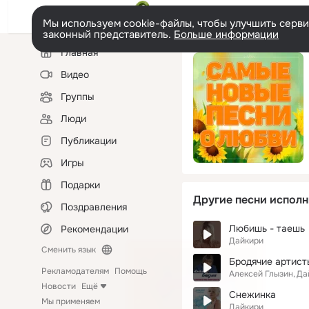
Мы используем cookie-файлы, чтобы улучшить сервис
законный представитель.
Больше информации
Левая
Главная
колонка
Видео
Группы
Люди
Публикации
Игры
Подарки
Другие песни исполн
Поздравления
Любишь - таешь
Рекомендации
Дайкири
Сменить язык
Бродячие aртист
Рекламодателям
Помощь
Алексей Глызин
Да
Новости
Ещё
Снежинка
Мы применяем
Дайкири