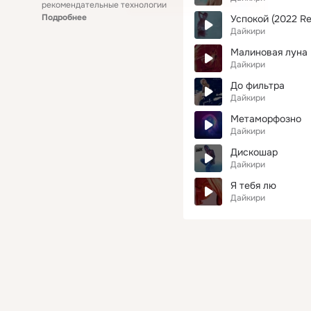
рекомендательные технологии
Подробнее
Успокой (2022 R
Дайкири
Малиновая луна
Дайкири
До фильтра
Дайкири
Метаморфозно
Дайкири
Дискошар
Дайкири
Я тебя лю
Дайкири