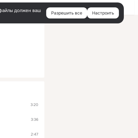
Войти
e-файлы должен ваш
Разрешить все
Настроить
Правая
колонка
3:20
3:36
2:47