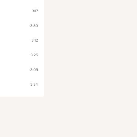
3:17
3:30
3:12
3:25
3:09
3:34