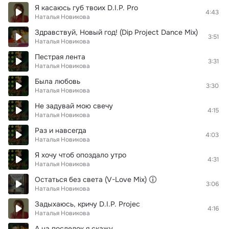
Я касаюсь губ твоих D.I.P. Pro
4:43
Наталья Новикова
Здравствуй, Новый год! (Dip Project Dance Mix)
3:51
Наталья Новикова
Пестрая лента
3:31
Наталья Новикова
Была любовь
3:30
Наталья Новикова
Не задувай мою свечу
4:15
Наталья Новикова
Раз и навсегда
4:03
Наталья Новикова
Я хочу чтоб опоздало утро
4:31
Наталья Новикова
Остаться без света (V-Love Mix)
3:06
Наталья Новикова
Задыхаюсь, кричу D.I.P. Projec
4:16
Наталья Новикова
А на последок я скажу