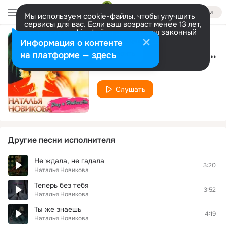
Войти
Мы используем cookie-файлы, чтобы улучшить
сервисы для вас. Если ваш возраст менее 13 лет,
настроить cookie-файлы должен ваш законный
представитель.
Больше информации
Информация о контенте
Ты же знаешь, почему
Разрешить все
Настроить
на платформе — здесь
Наталья Новикова
Слушать
Другие песни исполнителя
Не ждала, не гадала
3:20
Наталья Новикова
Теперь без тебя
3:52
Наталья Новикова
Ты же знаешь
4:19
Наталья Новикова